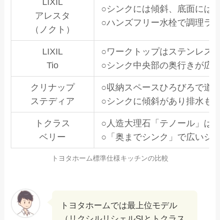
LIXIL
○シンクには傾斜、底面には
アレスタ
○ハンズフリー水栓で調理ラ
（ノクト）
LIXIL
○ワークトップはステンレス
Tio
○シンク中央部の奥行きが広
クリナップ
○収納スペースひろびろで道
ステディア
○シンクに傾斜があり排水も
トクラス
○人造大理石「テノール」は
ベリー
○「奥までシンク」で広いシ
トヨタホーム標準仕様キッチンの比較
トヨタホームでは最上位モデル
（リクシルリシェルSIとトクラス