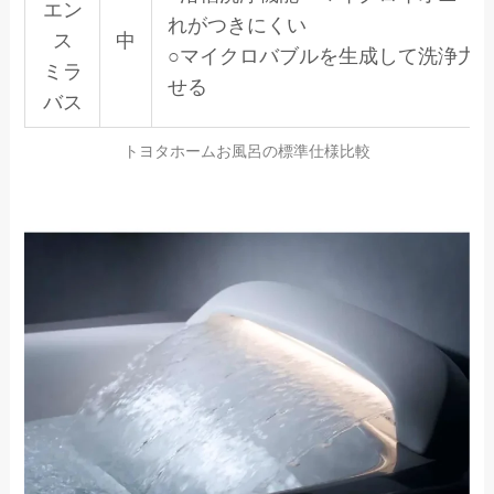
エン
れがつきにくい
ス
中
○マイクロバブルを生成して洗浄力
ミラ
せる
バス
トヨタホームお風呂の標準仕様比較