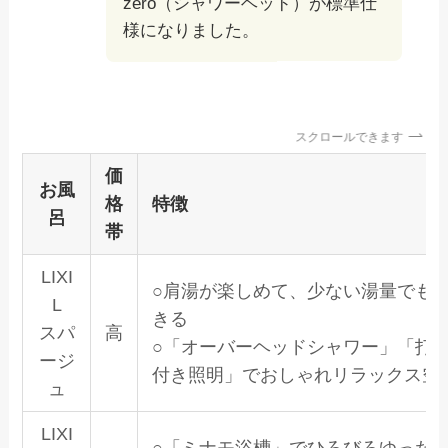
zero（シャワーヘッド）が標準仕
様になりました。
スクロールできます
価
お風
格
特徴
呂
帯
LIXI
○肩湯が楽しめて、少ない湯量でも
L
きる
スパ
高
○「オーバーヘッドシャワー」「打
ージ
付き照明」でおしゃれリラックス空
ュ
LIXI