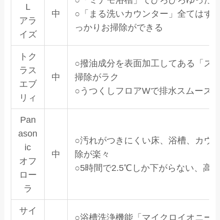
○「ミナモ浴槽」でひろびろゆった
L
中
○「まる洗いカウンター」全てはず
アラ
っかりお掃除ができる
イズ
トク
○撥油成分を表面加工してある「ス
ラス
中
掃除がラク
エブ
○うつくしフロアWで排水スムーズ
リィ
Pan
ason
○汚れがつきにくい床、浴槽、カウ
ic
中
除が楽々
オフ
○5時間で2.5℃しか下がらない、高
ロー
ラ
サイ
○浴槽洗浄機能「マイクロイオニー